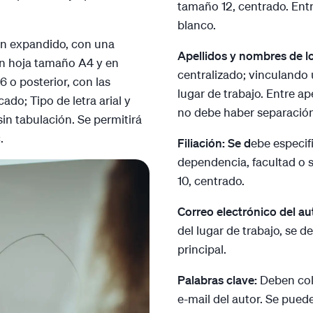
tamaño 12, centrado. Entre
blanco.
en expandido, con una
Apellidos y nombres de l
en hoja tamaño A4 y en
centralizado; vinculando
6 o posterior, con las
lugar de trabajo. Entre a
cado; Tipo de letra arial y
no debe haber separación
in tabulación. Se permitirá
c.
Filiación: Se d
ebe especifi
dependencia, facultad o s
10, centrado.
Correo electrónico del au
del lugar de trabajo, se d
principal.
Palabras clave:
Deben col
e-mail del autor. Se puede